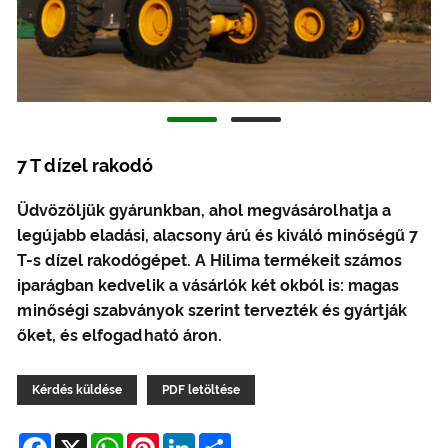
7 T dízel rakodó
Üdvözöljük gyárunkban, ahol megvásárolhatja a
legújabb eladási, alacsony árú és kiváló minőségű 7
T-s dízel rakodógépet. A Hilima termékeit számos
iparágban kedvelik a vásárlók két okból is: magas
minőségi szabványok szerint tervezték és gyártják
őket, és elfogadható áron.
Kérdés küldése
PDF letöltése
Facebook
X
WhatsApp
Pinterest
LinkedIn
Share