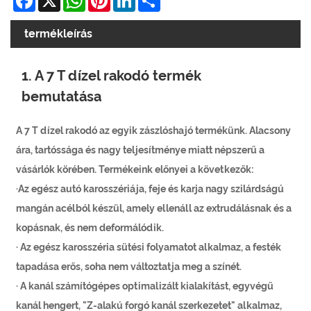
termékleírás
1. A 7 T dízel rakodó termék
bemutatása
A 7 T dízel rakodó az egyik zászlóshajó termékünk. Alacsony
ára, tartóssága és nagy teljesítménye miatt népszerű a
vásárlók körében. Termékeink előnyei a következők:
·Az egész autó karosszériája, feje és karja nagy szilárdságú
mangán acélból készül, amely ellenáll az extrudálásnak és a
kopásnak, és nem deformálódik.
· Az egész karosszéria sütési folyamatot alkalmaz, a festék
tapadása erős, soha nem változtatja meg a színét.
· A kanál számítógépes optimalizált kialakítást, egyvégű
kanál hengert, "Z-alakú forgó kanál szerkezetet" alkalmaz,