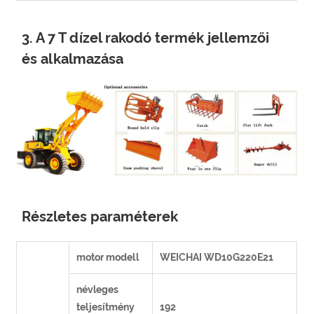
3. A 7 T dízel rakodó termék jellemzői
és alkalmazása
Részletes paraméterek
motor modell
WEICHAI WD10G220E21
névleges
teljesítmény
192