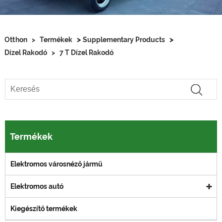
>
>
Otthon
>
Termékek
Supplementary Products
Dízel Rakodó
>
7 T Dízel Rakodó
Termékek
Elektromos városnéző jármű
Elektromos autó
Kiegészítő termékek