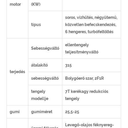
motor
(KW)
soros, vízhűtés, négyütemű,
típus
közvetlen befecskendezés,
6 hengeres, turbófeltöltés
ellentengely
Sebességváltó
teljesítményváltó
átalakító
315
terjedés
sebességváltó
Bolygóerő szar, 2F1R
tengely
7T kerékagy redukciós
modellje
tengely
gumi
gumiméret
25,5-25
Levegő-olajos féknyereg-