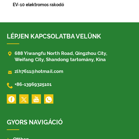
EV-10 elektromos rakodó
LÉPJEN KAPCSOLATBA VELÜNK

688 Yiwangfu North Road, Qingzhou City,
Weifang City, Shandong tartomány, Kína

zlh7611@hotmail.com

+86-13969325101
GYORS NAVIGÁCIÓ