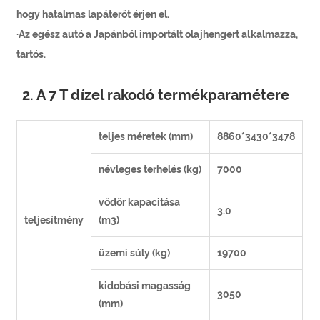
hogy hatalmas lapáterőt érjen el.
·Az egész autó a Japánból importált olajhengert alkalmazza,
tartós.
2. A 7 T dízel rakodó termékparamétere
teljes méretek (mm)
8860*3430*3478
névleges terhelés (kg)
7000
vödör kapacitása
3.0
teljesítmény
(m3)
üzemi súly (kg)
19700
kidobási magasság
3050
(mm)