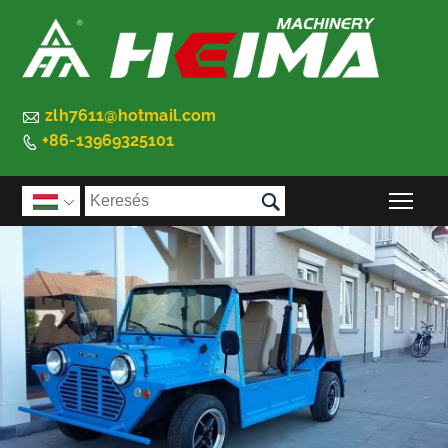

zlh7611@hotmail.com
+86-13969325101


A f
